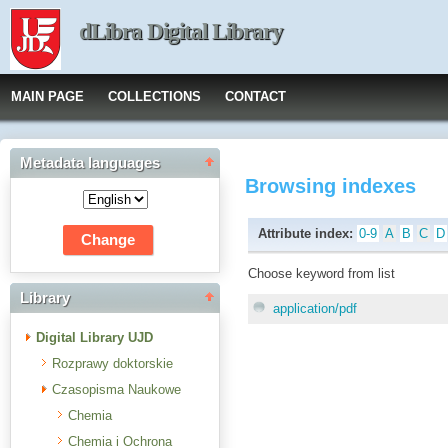
dLibra Digital Library
MAIN PAGE
COLLECTIONS
CONTACT
Metadata languages
Browsing indexes
Attribute index:
0-9
A
B
C
D
Choose keyword from list
Library
application/pdf
Digital Library UJD
Rozprawy doktorskie
Czasopisma Naukowe
Chemia
Chemia i Ochrona