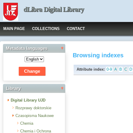
dLibra Digital Library
MAIN PAGE
COLLECTIONS
CONTACT
Metadata languages
Browsing indexes
Attribute index:
0-9
A
B
C
D
Library
Digital Library UJD
Rozprawy doktorskie
Czasopisma Naukowe
Chemia
Chemia i Ochrona