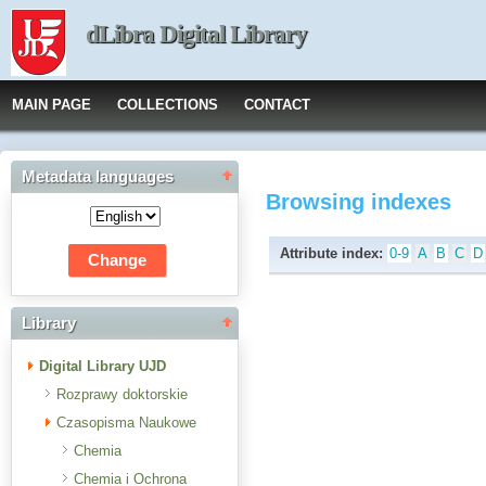
dLibra Digital Library
MAIN PAGE
COLLECTIONS
CONTACT
Metadata languages
Browsing indexes
Attribute index:
0-9
A
B
C
D
Library
Digital Library UJD
Rozprawy doktorskie
Czasopisma Naukowe
Chemia
Chemia i Ochrona