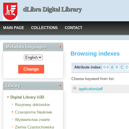
dLibra Digital Library
MAIN PAGE
COLLECTIONS
CONTACT
Metadata languages
Browsing indexes
Attribute index:
0-9
A
B
C
D
Choose keyword from list
Library
application/pdf
Digital Library UJD
Rozprawy doktorskie
Czasopisma Naukowe
Wydawnictwa zwarte
Ziemia Częstochowska