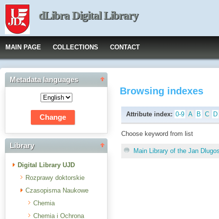
dLibra Digital Library
MAIN PAGE
COLLECTIONS
CONTACT
Metadata languages
Browsing indexes
Attribute index:
0-9
A
B
C
D
Choose keyword from list
Library
Main Library of the Jan Dlugo
Digital Library UJD
Rozprawy doktorskie
Czasopisma Naukowe
Chemia
Chemia i Ochrona