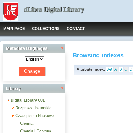
dLibra Digital Library
MAIN PAGE
COLLECTIONS
CONTACT
Metadata languages
Browsing indexes
Attribute index:
0-9
A
B
C
D
Library
Digital Library UJD
Rozprawy doktorskie
Czasopisma Naukowe
Chemia
Chemia i Ochrona