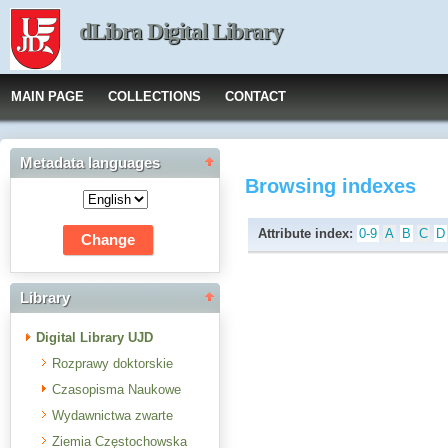
dLibra Digital Library
MAIN PAGE
COLLECTIONS
CONTACT
Metadata languages
Browsing indexes
Attribute index:
0-9
A
B
C
D
Library
Digital Library UJD
Rozprawy doktorskie
Czasopisma Naukowe
Wydawnictwa zwarte
Ziemia Częstochowska