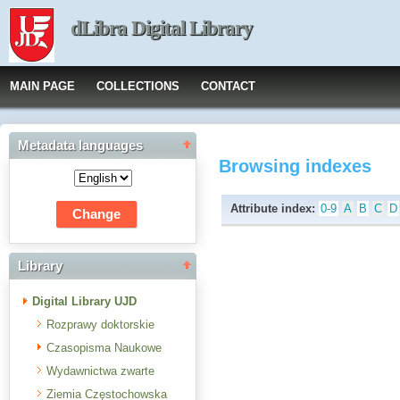
dLibra Digital Library
MAIN PAGE
COLLECTIONS
CONTACT
Metadata languages
Browsing indexes
Attribute index:
0-9
A
B
C
D
Library
Digital Library UJD
Rozprawy doktorskie
Czasopisma Naukowe
Wydawnictwa zwarte
Ziemia Częstochowska