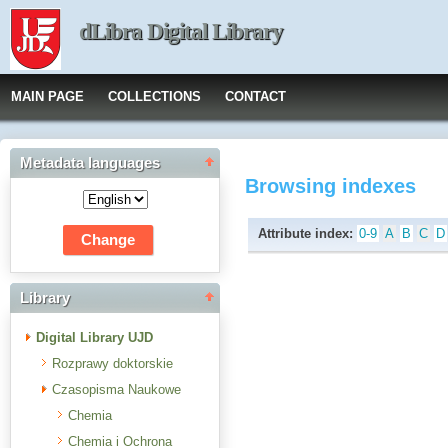
dLibra Digital Library
MAIN PAGE
COLLECTIONS
CONTACT
Metadata languages
Browsing indexes
Attribute index:
0-9
A
B
C
D
Library
Digital Library UJD
Rozprawy doktorskie
Czasopisma Naukowe
Chemia
Chemia i Ochrona