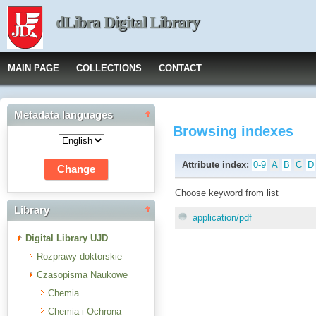
dLibra Digital Library
MAIN PAGE
COLLECTIONS
CONTACT
Metadata languages
Browsing indexes
Attribute index:
0-9
A
B
C
D
Choose keyword from list
Library
application/pdf
Digital Library UJD
Rozprawy doktorskie
Czasopisma Naukowe
Chemia
Chemia i Ochrona