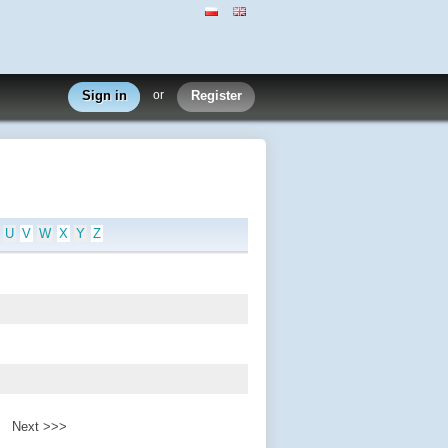
Sign in
or
Register
U
V
W
X
Y
Z
Next >>>