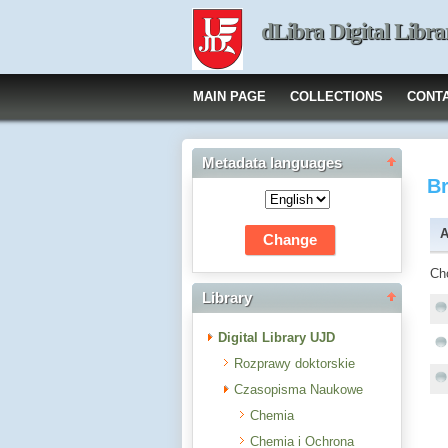
dLibra Digital Libra
MAIN PAGE
COLLECTIONS
CONT
Metadata languages
B
A
Ch
Library
Digital Library UJD
Rozprawy doktorskie
Czasopisma Naukowe
Chemia
Chemia i Ochrona