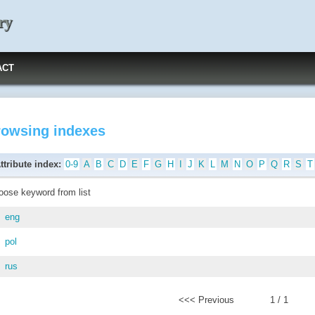
ry
ACT
rowsing indexes
ttribute index:
0-9
A
B
C
D
E
F
G
H
I
J
K
L
M
N
O
P
Q
R
S
T
oose keyword from list
eng
pol
rus
<<< Previous
1 / 1