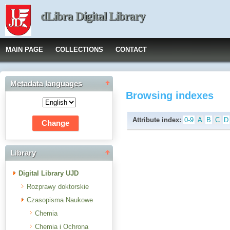
dLibra Digital Library
MAIN PAGE
COLLECTIONS
CONTACT
Metadata languages
Browsing indexes
Attribute index:
0-9
A
B
C
D
Library
Digital Library UJD
Rozprawy doktorskie
Czasopisma Naukowe
Chemia
Chemia i Ochrona