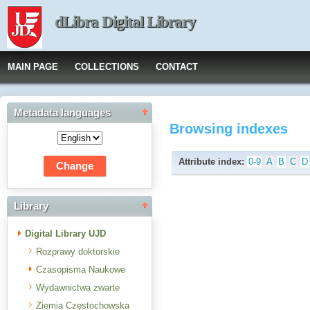
dLibra Digital Library
MAIN PAGE
COLLECTIONS
CONTACT
Metadata languages
Browsing indexes
Attribute index:
0-9
A
B
C
D
Library
Digital Library UJD
Rozprawy doktorskie
Czasopisma Naukowe
Wydawnictwa zwarte
Ziemia Częstochowska