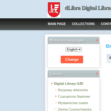
dLibra Digital Libra
MAIN PAGE
COLLECTIONS
CONT
Metadata languages
B
A
Library
Digital Library UJD
Rozprawy doktorskie
Czasopisma Naukowe
Wydawnictwa zwarte
Ziemia Częstochowska