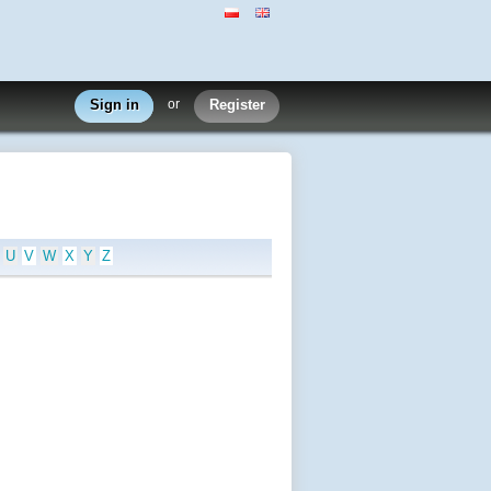
Sign in
or
Register
U
V
W
X
Y
Z