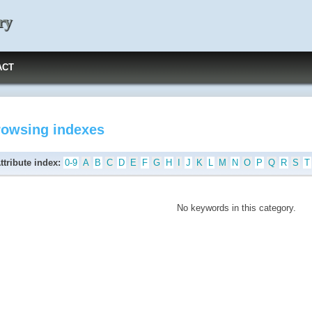
ry
ACT
rowsing indexes
ttribute index:
0-9
A
B
C
D
E
F
G
H
I
J
K
L
M
N
O
P
Q
R
S
T
No keywords in this category.