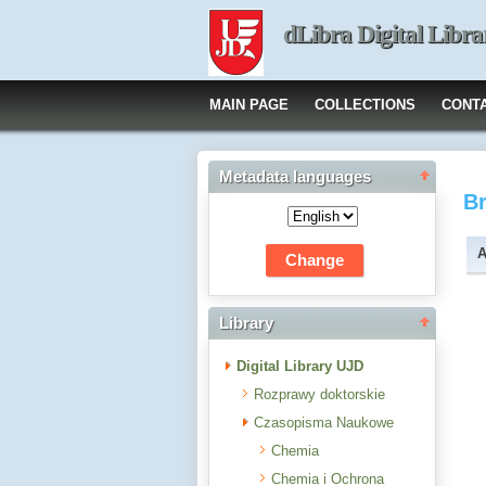
dLibra Digital Libra
MAIN PAGE
COLLECTIONS
CONT
Metadata languages
B
A
Library
Digital Library UJD
Rozprawy doktorskie
Czasopisma Naukowe
Chemia
Chemia i Ochrona