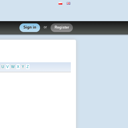
Sign in
or
Register
U
V
W
X
Y
Z