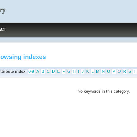
ry
ACT
rowsing indexes
ttribute index:
0-9
A
B
C
D
E
F
G
H
I
J
K
L
M
N
O
P
Q
R
S
T
No keywords in this category.