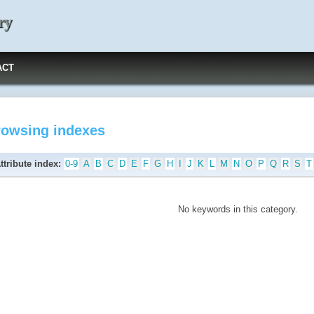
ry
ACT
rowsing indexes
ttribute index:
0-9
A
B
C
D
E
F
G
H
I
J
K
L
M
N
O
P
Q
R
S
T
No keywords in this category.