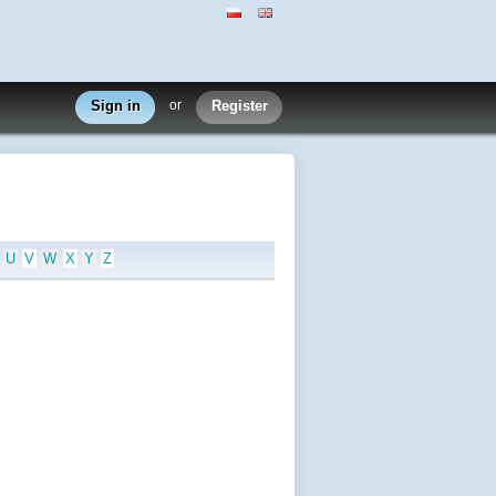
Sign in
or
Register
U
V
W
X
Y
Z