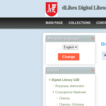
dLibra Digital Libra
MAIN PAGE
COLLECTIONS
CONT
Metadata languages
B
A
Library
Digital Library UJD
Rozprawy doktorskie
Czasopisma Naukowe
Chemia
Chemia i Ochrona