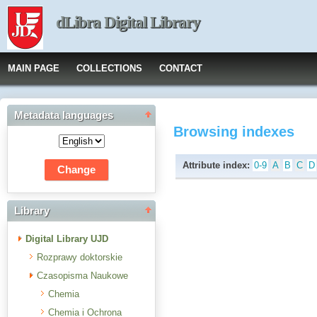
dLibra Digital Library
MAIN PAGE
COLLECTIONS
CONTACT
Metadata languages
Browsing indexes
Attribute index:
0-9
A
B
C
D
Library
Digital Library UJD
Rozprawy doktorskie
Czasopisma Naukowe
Chemia
Chemia i Ochrona