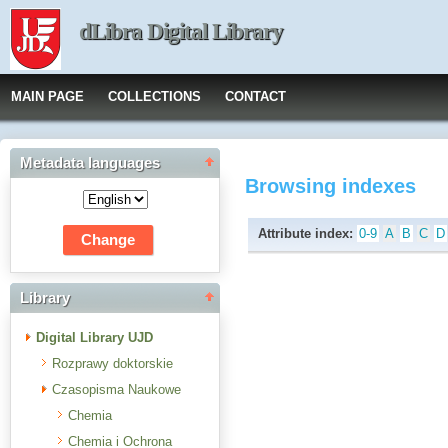
dLibra Digital Library
MAIN PAGE
COLLECTIONS
CONTACT
Metadata languages
Browsing indexes
Attribute index:
0-9
A
B
C
D
Library
Digital Library UJD
Rozprawy doktorskie
Czasopisma Naukowe
Chemia
Chemia i Ochrona