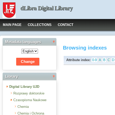
dLibra Digital Library
MAIN PAGE
COLLECTIONS
CONTACT
Metadata languages
Browsing indexes
Attribute index:
0-9
A
B
C
D
Library
Digital Library UJD
Rozprawy doktorskie
Czasopisma Naukowe
Chemia
Chemia i Ochrona