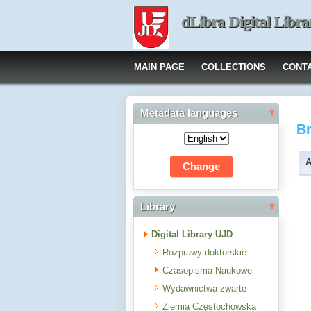
dLibra Digital Libra
MAIN PAGE
COLLECTIONS
CONT
Metadata languages
B
A
Library
Digital Library UJD
Rozprawy doktorskie
Czasopisma Naukowe
Wydawnictwa zwarte
Ziemia Częstochowska