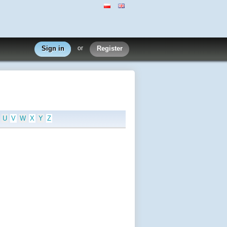
Sign in
or
Register
U
V
W
X
Y
Z