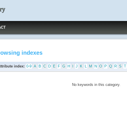
ry
ACT
rowsing indexes
ttribute index:
0-9
A
B
C
D
E
F
G
H
I
J
K
L
M
N
O
P
Q
R
S
T
No keywords in this category.