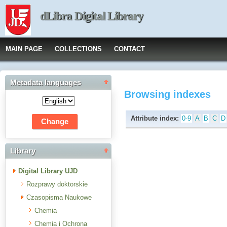
dLibra Digital Library
MAIN PAGE
COLLECTIONS
CONTACT
Metadata languages
Browsing indexes
Attribute index:
0-9
A
B
C
D
Library
Digital Library UJD
Rozprawy doktorskie
Czasopisma Naukowe
Chemia
Chemia i Ochrona