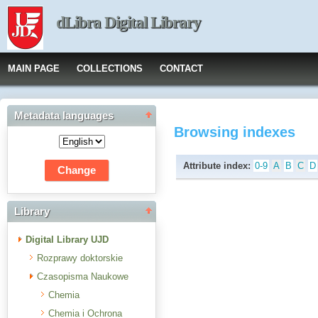
dLibra Digital Library
MAIN PAGE
COLLECTIONS
CONTACT
Metadata languages
Browsing indexes
Attribute index:
0-9
A
B
C
D
Library
Digital Library UJD
Rozprawy doktorskie
Czasopisma Naukowe
Chemia
Chemia i Ochrona