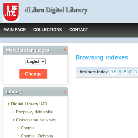
dLibra Digital Library
MAIN PAGE
COLLECTIONS
CONTACT
Metadata languages
Browsing indexes
Attribute index:
0-9
A
B
C
D
Library
Digital Library UJD
Rozprawy doktorskie
Czasopisma Naukowe
Chemia
Chemia i Ochrona