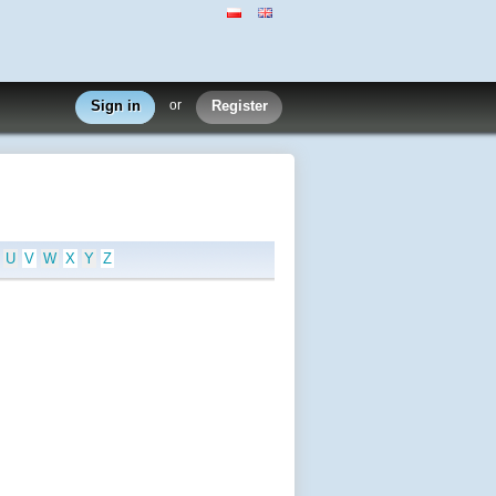
Sign in
or
Register
U
V
W
X
Y
Z