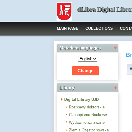
dLibra Digital Libra
MAIN PAGE
COLLECTIONS
CONT
Metadata languages
B
A
Library
Digital Library UJD
Rozprawy doktorskie
Czasopisma Naukowe
Wydawnictwa zwarte
Ziemia Częstochowska