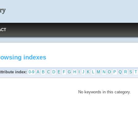
ry
ACT
rowsing indexes
ttribute index:
0-9
A
B
C
D
E
F
G
H
I
J
K
L
M
N
O
P
Q
R
S
T
No keywords in this category.