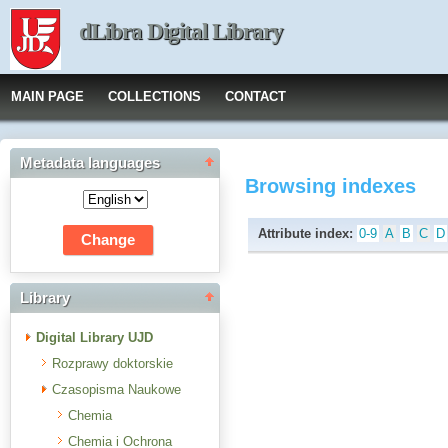
dLibra Digital Library
MAIN PAGE
COLLECTIONS
CONTACT
Metadata languages
Browsing indexes
Attribute index:
0-9
A
B
C
D
Library
Digital Library UJD
Rozprawy doktorskie
Czasopisma Naukowe
Chemia
Chemia i Ochrona