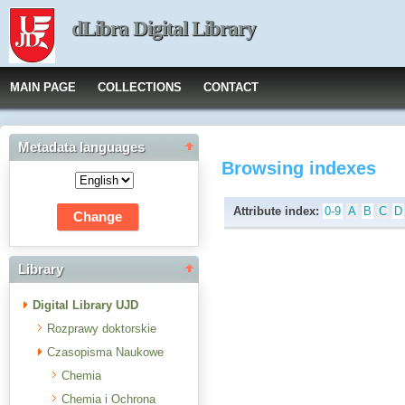
dLibra Digital Library
MAIN PAGE
COLLECTIONS
CONTACT
Metadata languages
Browsing indexes
Attribute index:
0-9
A
B
C
D
Library
Digital Library UJD
Rozprawy doktorskie
Czasopisma Naukowe
Chemia
Chemia i Ochrona