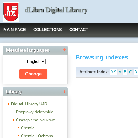
dLibra Digital Library
MAIN PAGE
COLLECTIONS
CONTACT
Metadata languages
Browsing indexes
Attribute index:
0-9
A
B
C
D
Library
Digital Library UJD
Rozprawy doktorskie
Czasopisma Naukowe
Chemia
Chemia i Ochrona