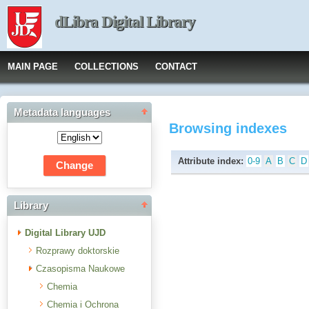
dLibra Digital Library
MAIN PAGE
COLLECTIONS
CONTACT
Metadata languages
Browsing indexes
Attribute index:
0-9
A
B
C
D
Library
Digital Library UJD
Rozprawy doktorskie
Czasopisma Naukowe
Chemia
Chemia i Ochrona