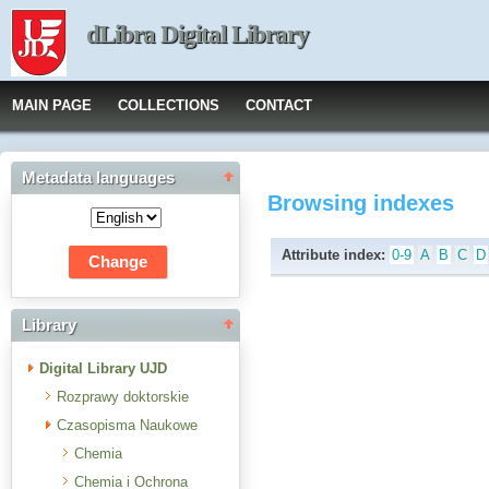
dLibra Digital Library
MAIN PAGE
COLLECTIONS
CONTACT
Metadata languages
Browsing indexes
Attribute index:
0-9
A
B
C
D
Library
Digital Library UJD
Rozprawy doktorskie
Czasopisma Naukowe
Chemia
Chemia i Ochrona