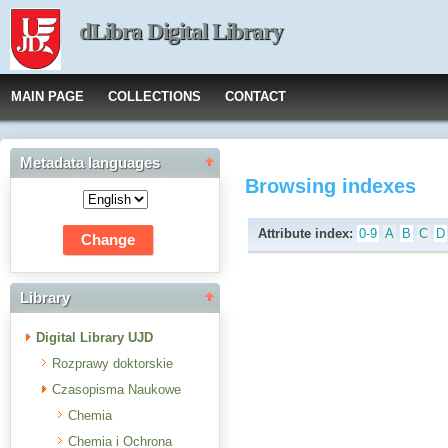
dLibra Digital Library
MAIN PAGE
COLLECTIONS
CONTACT
Metadata languages
Browsing indexes
Attribute index:
0-9
A
B
C
D
Library
Digital Library UJD
Rozprawy doktorskie
Czasopisma Naukowe
Chemia
Chemia i Ochrona