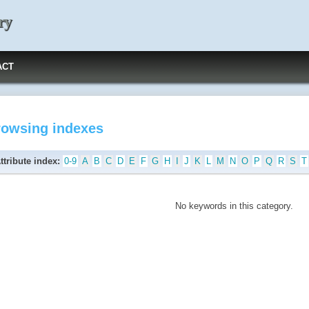
ry
ACT
rowsing indexes
ttribute index:
0-9
A
B
C
D
E
F
G
H
I
J
K
L
M
N
O
P
Q
R
S
T
No keywords in this category.