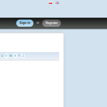
Sign in
or
Register
U
V
W
X
Y
Z