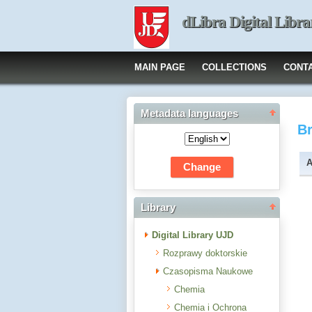
dLibra Digital Libra
MAIN PAGE
COLLECTIONS
CONT
Metadata languages
B
A
Library
Digital Library UJD
Rozprawy doktorskie
Czasopisma Naukowe
Chemia
Chemia i Ochrona