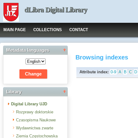
dLibra Digital Library
MAIN PAGE
COLLECTIONS
CONTACT
Metadata languages
Browsing indexes
Attribute index:
0-9
A
B
C
D
Library
Digital Library UJD
Rozprawy doktorskie
Czasopisma Naukowe
Wydawnictwa zwarte
Ziemia Częstochowska