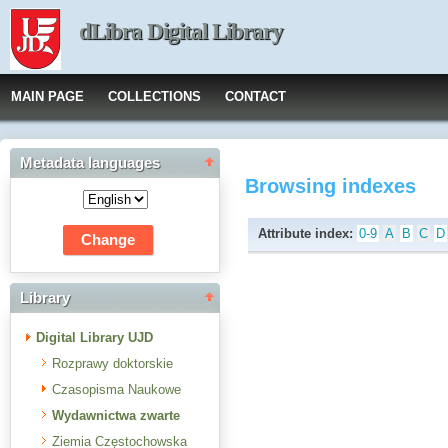
dLibra Digital Library
MAIN PAGE
COLLECTIONS
CONTACT
Metadata languages
Browsing indexes
Attribute index:
0-9
A
B
C
D
Library
Digital Library UJD
Rozprawy doktorskie
Czasopisma Naukowe
Wydawnictwa zwarte
Ziemia Częstochowska