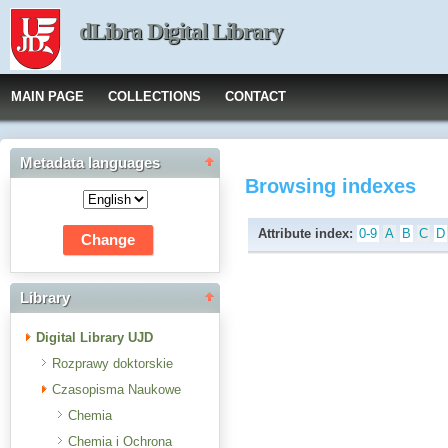
dLibra Digital Library
MAIN PAGE
COLLECTIONS
CONTACT
Metadata languages
Browsing indexes
Attribute index:
0-9
A
B
C
D
Library
Digital Library UJD
Rozprawy doktorskie
Czasopisma Naukowe
Chemia
Chemia i Ochrona