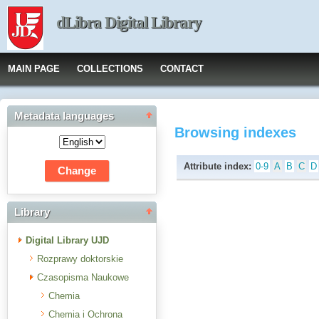
dLibra Digital Library
MAIN PAGE
COLLECTIONS
CONTACT
Metadata languages
Browsing indexes
Attribute index:
0-9
A
B
C
D
Library
Digital Library UJD
Rozprawy doktorskie
Czasopisma Naukowe
Chemia
Chemia i Ochrona