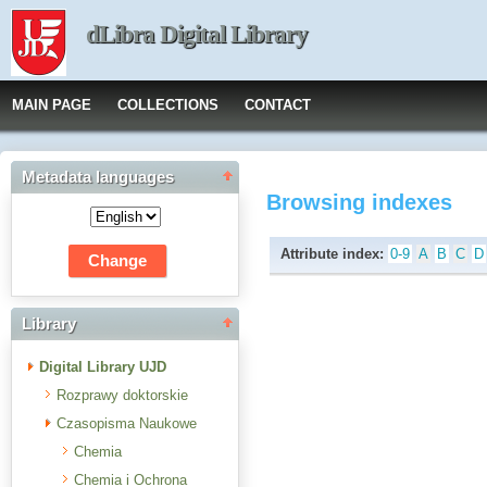
dLibra Digital Library
MAIN PAGE
COLLECTIONS
CONTACT
Metadata languages
Browsing indexes
Attribute index:
0-9
A
B
C
D
Library
Digital Library UJD
Rozprawy doktorskie
Czasopisma Naukowe
Chemia
Chemia i Ochrona