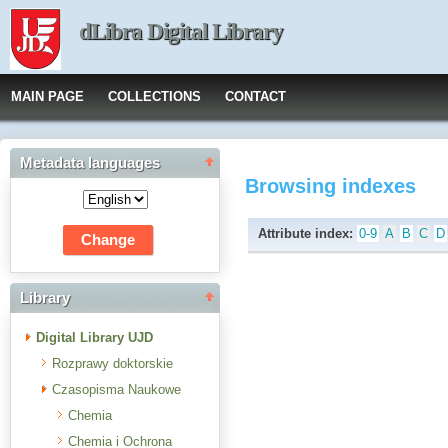
dLibra Digital Library
MAIN PAGE
COLLECTIONS
CONTACT
Metadata languages
Browsing indexes
Attribute index:
0-9
A
B
C
D
Library
Digital Library UJD
Rozprawy doktorskie
Czasopisma Naukowe
Chemia
Chemia i Ochrona