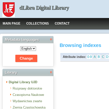
dLibra Digital Library
MAIN PAGE
COLLECTIONS
CONTACT
Metadata languages
Browsing indexes
Attribute index:
0-9
A
B
C
D
Library
Digital Library UJD
Rozprawy doktorskie
Czasopisma Naukowe
Wydawnictwa zwarte
Ziemia Częstochowska