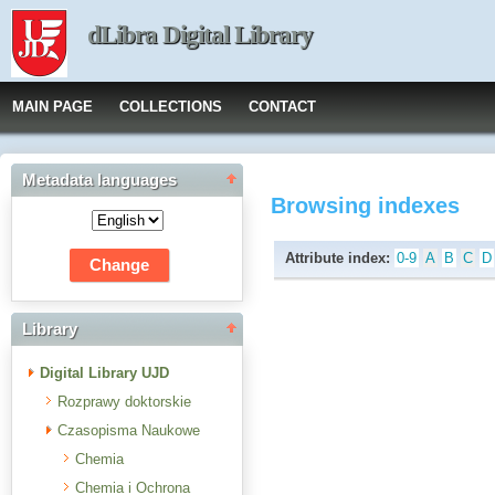
dLibra Digital Library
MAIN PAGE
COLLECTIONS
CONTACT
Metadata languages
Browsing indexes
Attribute index:
0-9
A
B
C
D
Library
Digital Library UJD
Rozprawy doktorskie
Czasopisma Naukowe
Chemia
Chemia i Ochrona