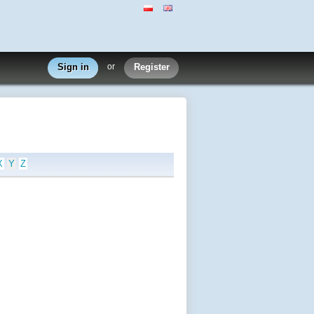
Sign in
or
Register
X
Y
Z