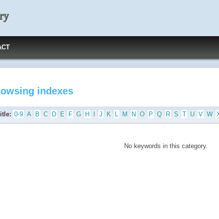
ry
ACT
rowsing indexes
itle:
0-9
A
B
C
D
E
F
G
H
I
J
K
L
M
N
O
P
Q
R
S
T
U
V
W
No keywords in this category.