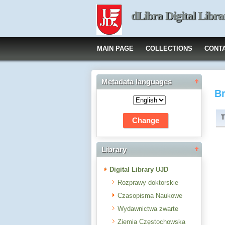
dLibra Digital Libra
MAIN PAGE
COLLECTIONS
CONT
Metadata languages
B
T
Library
Digital Library UJD
Rozprawy doktorskie
Czasopisma Naukowe
Wydawnictwa zwarte
Ziemia Częstochowska