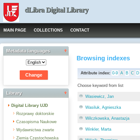
dLibra Digital Library
MAIN PAGE
COLLECTIONS
CONTACT
Metadata languages
Browsing indexes
Attribute index:
0-9
A
B
C
D
Choose keyword from list
Library
Wasiewicz, Jan
Digital Library UJD
Wasiluk, Agnieszka
Rozprawy doktorskie
Wilczkowska, Anastazja
Czasopisma Naukowe
Winkler, Marta
Wydawnictwa zwarte
Ziemia Częstochowska