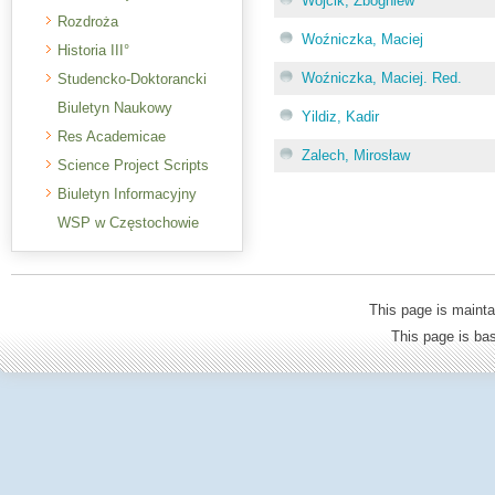
Wójcik, Zbogniew
Rozdroża
Woźniczka, Maciej
Historia III°
Woźniczka, Maciej. Red.
Studencko-Doktorancki
Biuletyn Naukowy
Yildiz, Kadir
Res Academicae
Zalech, Mirosław
Science Project Scripts
Biuletyn Informacyjny
WSP w Częstochowie
This page is mainta
This page is b