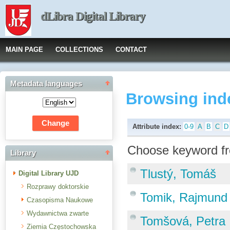
dLibra Digital Library
MAIN PAGE
COLLECTIONS
CONTACT
Metadata languages
Browsing ind
Attribute index:
0-9
A
B
C
D
Choose keyword fr
Library
Tlustý, Tomáš
Digital Library UJD
Rozprawy doktorskie
Tomik, Rajmund
Czasopisma Naukowe
Wydawnictwa zwarte
Tomšová, Petra
Ziemia Częstochowska