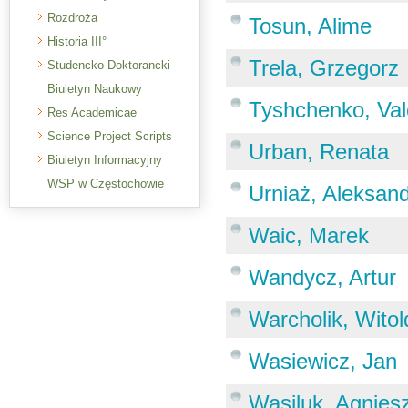
Rozdroża
Tosun, Alime
Historia III°
Trela, Grzegorz
Studencko-Doktorancki
Biuletyn Naukowy
Tyshchenko, Val
Res Academicae
Science Project Scripts
Urban, Renata
Biuletyn Informacyjny
WSP w Częstochowie
Urniaż, Aleksan
Waic, Marek
Wandycz, Artur
Warcholik, Witol
Wasiewicz, Jan
Wasiluk, Agnies