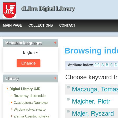
dLibra Digital Library
MAIN PAGE
COLLECTIONS
CONTACT
Metadata languages
Browsing ind
Attribute index:
0-9
A
B
C
D
Choose keyword fr
Library
Maczuga, Toma
Digital Library UJD
Rozprawy doktorskie
Majcher, Piotr
Czasopisma Naukowe
Wydawnictwa zwarte
Majer, Ryszard
Ziemia Częstochowska