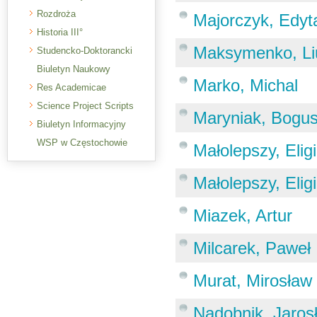
Rozdroża
Majorczyk, Edyt
Historia III°
Maksymenko, Li
Studencko-Doktorancki
Biuletyn Naukowy
Marko, Michal
Res Academicae
Science Project Scripts
Maryniak, Bogu
Biuletyn Informacyjny
WSP w Częstochowie
Małolepszy, Elig
Małolepszy, Elig
Miazek, Artur
Milcarek, Paweł
Murat, Mirosław
Nadobnik, Jaros