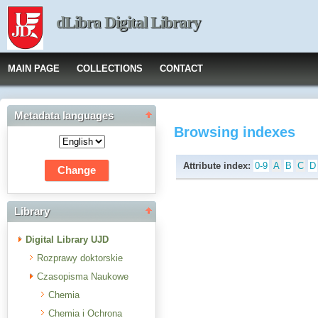
dLibra Digital Library
MAIN PAGE
COLLECTIONS
CONTACT
Metadata languages
Browsing indexes
Attribute index:
0-9
A
B
C
D
Library
Digital Library UJD
Rozprawy doktorskie
Czasopisma Naukowe
Chemia
Chemia i Ochrona