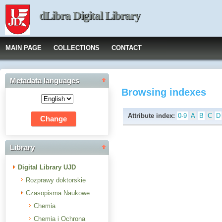
dLibra Digital Library
MAIN PAGE
COLLECTIONS
CONTACT
Metadata languages
Browsing indexes
Attribute index:
0-9
A
B
C
D
Library
Digital Library UJD
Rozprawy doktorskie
Czasopisma Naukowe
Chemia
Chemia i Ochrona