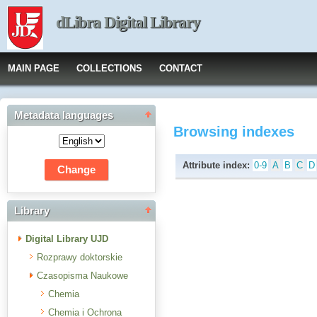
dLibra Digital Library
MAIN PAGE
COLLECTIONS
CONTACT
Metadata languages
Browsing indexes
Attribute index:
0-9
A
B
C
D
Library
Digital Library UJD
Rozprawy doktorskie
Czasopisma Naukowe
Chemia
Chemia i Ochrona