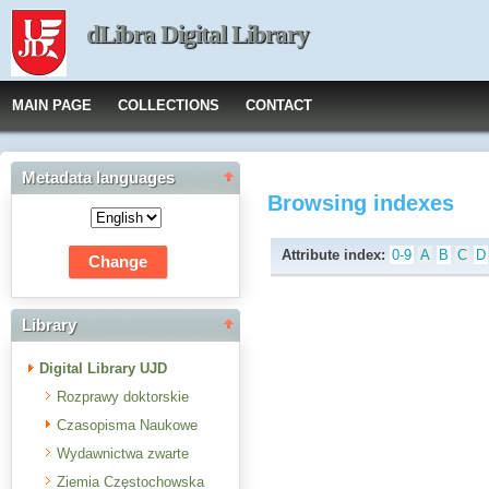
dLibra Digital Library
MAIN PAGE
COLLECTIONS
CONTACT
Metadata languages
Browsing indexes
Attribute index:
0-9
A
B
C
D
Library
Digital Library UJD
Rozprawy doktorskie
Czasopisma Naukowe
Wydawnictwa zwarte
Ziemia Częstochowska