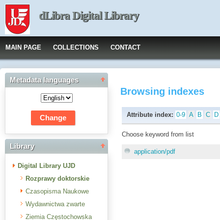
dLibra Digital Library
MAIN PAGE
COLLECTIONS
CONTACT
Metadata languages
Browsing indexes
Attribute index:
0-9
A
B
C
D
Choose keyword from list
Library
application/pdf
Digital Library UJD
Rozprawy doktorskie
Czasopisma Naukowe
Wydawnictwa zwarte
Ziemia Częstochowska