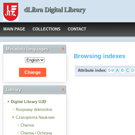
dLibra Digital Library
MAIN PAGE
COLLECTIONS
CONTACT
Metadata languages
Browsing indexes
Attribute index:
0-9
A
B
C
D
Library
Digital Library UJD
Rozprawy doktorskie
Czasopisma Naukowe
Chemia
Chemia i Ochrona