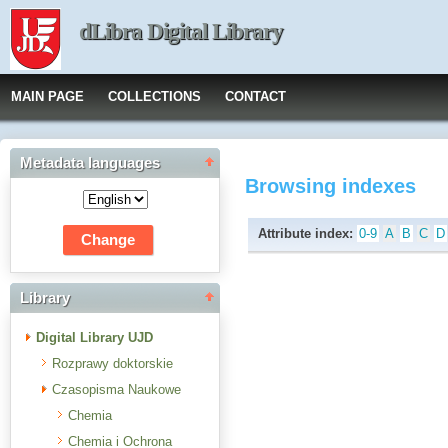
dLibra Digital Library
MAIN PAGE
COLLECTIONS
CONTACT
Metadata languages
Browsing indexes
Attribute index:
0-9
A
B
C
D
Library
Digital Library UJD
Rozprawy doktorskie
Czasopisma Naukowe
Chemia
Chemia i Ochrona